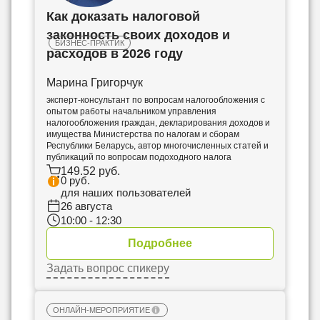
Как доказать налоговой
законность своих доходов и
28
БИЗНЕС-ПРАКТИК
августа
расходов в 2026 году
ИИ в работе бухгалтера,
Марина Григорчук
экономиста и кадровика:
эксперт-консультант по вопросам налогообложения с
практическое применение в
опытом работы начальником управления
налогообложения граждан, декларирования доходов и
документах и аналитике
имущества Министерства по налогам и сборам
Республики Беларусь, автор многочисленных статей и
публикаций по вопросам подоходного налога
149.52 руб.
0 руб.
Ирина Волощук
для наших пользователей
26 августа
10:00 - 12:30
Подробнее
Задать вопрос спикеру
ОНЛАЙН-МЕРОПРИЯТИЕ