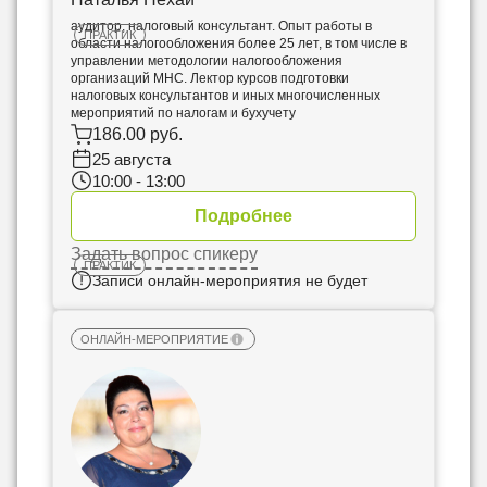
13
аудитор, налоговый консультант. Опыт работы в
ПРАКТИК
области налогообложения более 25 лет, в том числе в
августа
управлении методологии налогообложения
Доходы и расходы при
организаций МНС. Лектор курсов подготовки
налоговых консультантов и иных многочисленных
исчислении налога на прибыль
мероприятий по налогам и бухучету
186.00 руб.
25 августа
10:00 - 13:00
Наталья Нехай
Подробнее
Задать вопрос спикеру
17
ПРАКТИК
августа
Записи онлайн-мероприятия не будет
Формирование цен на
потребительские товары: новые
ОНЛАЙН-МЕРОПРИЯТИЕ
изменения и практика
применения
Владимир Сузанский