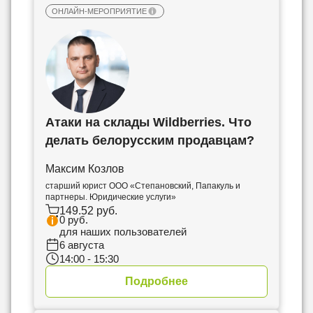
два в месяц.
За 0 рублей входят в тарифные планы:
За 0 рублей входят в тарифные планы:
описании (без дополнительной оплаты).
ОНЛАЙН-МЕРОПРИЯТИЕ
WEB PREMIUM
,
Членам Клуба Экспертов
WEB PREMIUM
,
Членам Клуба Экспертов
,
По вопросам приобретения обращайтесь на
Крупное предприятие, Бюджет максимальный
webinar@business-info.by
.
+, Бюджет максимальный + ПРО – на уровне
L1 – один в месяц, L2 и выше, XL1 и выше.
Атаки на склады Wildberries. Что
делать белорусским продавцам?
Максим Козлов
старший юрист ООО «Степановский, Папакуль и
партнеры. Юридические услуги»
149.52 руб.
0 руб.
для наших пользователей
6 августа
14:00 - 15:30
Подробнее