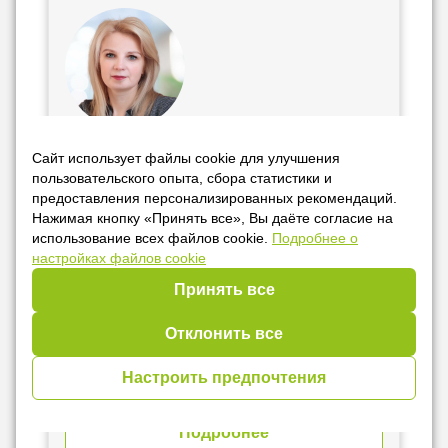
Судебная практика по трудовым
Сайт использует файлы cookie для улучшения
спорам
пользовательского опыта, сбора статистики и
предоставления персонализированных рекомендаций.
Татьяна Шпилевская
Нажимая кнопку «Принять все», Вы даёте согласие на
адвокат специализированной юридической
использование всех файлов cookie.
Подробнее о
консультации г. Минска «Корпоративное право и
настройках файлов cookie
налоги» Минской городской коллегии адвокатов,
доцент кафедры гражданского процесса и трудового
Принять все
права юридического факультета БГУ, кандидат
юридических наук
149.52 руб.
Отклонить все
0 руб.
для наших пользователей
Настроить предпочтения
10 сентября
14:00 - 16:00
Подробнее