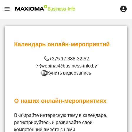
Календарь онлайн-мероприятий
август
Пн
Вт
Ср
Чт
Пт
Сб
Вс
+375 17 388-32-52
27
28
29
30
31
1
2
webinar@business-info.by
Купить видеозапись
3
4
5
6
7
8
9
10
11
12
13
14
15
16
17
18
19
20
21
22
23
О наших онлайн-мероприятиях
24
25
26
27
28
29
30
31
1
2
3
4
5
6
Выбирайте интересную тему в календаре,
регистрируйтесь и развивайте свои
сентябрь
компетенции вместе с нами